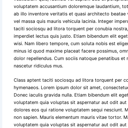
voluptatem accusantium doloremque laudantium, to
ab illo inventore veritatis et quasi architecto beatae
vel massa quis mauris vehicula lacinia. Integer imperd
taciti sociosqu ad litora torquent per conubia nostr
imperdiet lectus quis justo. Etiam bibendum elit eg
wisi. Nam libero tempore, cum soluta nobis est elige
minus id quod maxime placeat facere possimus, omn
dolor repellendus. Cum sociis natoque penatibus et 
nascetur ridiculus mus.
Class aptent taciti sociosqu ad litora torquent per c
hymenaeos. Lorem ipsum dolor sit amet, consectetuer 
Donec iaculis gravida nulla. Etiam bibendum elit eg
voluptatem quia voluptas sit aspernatur aut odit aut
dolores eos qui ratione voluptatem sequi nesciunt. 
non sapien. Mauris elementum mauris vitae tortor. 
voluptatem quia voluptas sit aspernatur aut odit aut