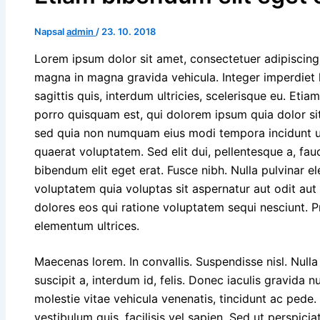
Napsal
admin
/
23. 10. 2018
Lorem ipsum dolor sit amet, consectetuer adipiscing e
magna in magna gravida vehicula. Integer imperdiet l
sagittis quis, interdum ultricies, scelerisque eu. Eti
porro quisquam est, qui dolorem ipsum quia dolor sit 
sed quia non numquam eius modi tempora incidunt u
quaerat voluptatem. Sed elit dui, pellentesque a, fau
bibendum elit eget erat. Fusce nibh. Nulla pulvinar
voluptatem quia voluptas sit aspernatur aut odit aut
dolores eos qui ratione voluptatem sequi nesciunt. P
elementum ultrices.
Maecenas lorem. In convallis. Suspendisse nisl. Nulla
suscipit a, interdum id, felis. Donec iaculis gravida n
molestie vitae vehicula venenatis, tincidunt ac pede. 
vestibulum quis, facilisis vel sapien. Sed ut perspicia