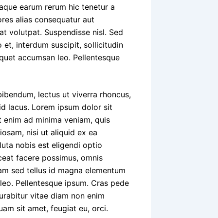
taque earum rerum hic tenetur a
ores alias consequatur aut
at volutpat. Suspendisse nisl. Sed
, interdum suscipit, sollicitudin
iquet accumsan leo. Pellentesque
bibendum, lectus ut viverra rhoncus,
 id lacus. Lorem ipsum dolor sit
Ut enim ad minima veniam, quis
osam, nisi ut aliquid ex ea
ta nobis est eligendi optio
ceat facere possimus, omnis
Nam sed tellus id magna elementum
c leo. Pellentesque ipsum. Cras pede
Curabitur vitae diam non enim
uam sit amet, feugiat eu, orci.