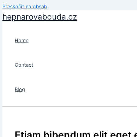
Přeskočit na obsah
hepnarovabouda.cz
Home
Contact
Blog
Etiam bibendum elit eget 