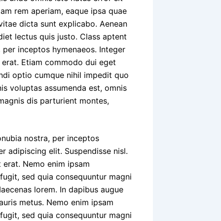
tam rem aperiam, eaque ipsa quae
 vitae dicta sunt explicabo. Aenean
iet lectus quis justo. Class aptent
a, per inceptos hymenaeos. Integer
et erat. Etiam commodo dui eget
ndi optio cumque nihil impedit quo
is voluptas assumenda est, omnis
magnis dis parturient montes,
onubia nostra, per inceptos
adipiscing elit. Suspendisse nisl.
et erat. Nemo enim ipsam
 fugit, sed quia consequuntur magni
Maecenas lorem. In dapibus augue
Mauris metus. Nemo enim ipsam
 fugit, sed quia consequuntur magni