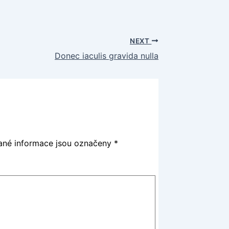
NEXT
Donec iaculis gravida nulla
né informace jsou označeny
*