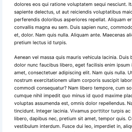
dolores eos qui ratione voluptatem sequi nesciunt. I
sapiente delectus, ut aut reiciendis voluptatibus mai
perferendis doloribus asperiores repellat. Aliquam er
convallis magna eu sem. Duis sapien nunc, commodo et
et, dolor. Nam quis nulla. Aliquam ante. Maecenas al
pretium lectus id turpis.
Aenean vel massa quis mauris vehicula lacinia. Duis 
dolor nunc faucibus libero, eget facilisis enim ipsum
amet, consectetuer adipiscing elit. Nam quis nulla. 
nostrum exercitationem ullam corporis suscipit labori
commodi consequatur? Nam libero tempore, cum solu
cumque nihil impedit quo minus id quod maxime pla
voluptas assumenda est, omnis dolor repellendus. 
tincidunt. Integer lacinia. Vivamus porttitor turpis a
libero, dapibus nec, pretium sit amet, tempor quis. 
vestibulum interdum. Fusce dui leo, imperdiet in, aliq